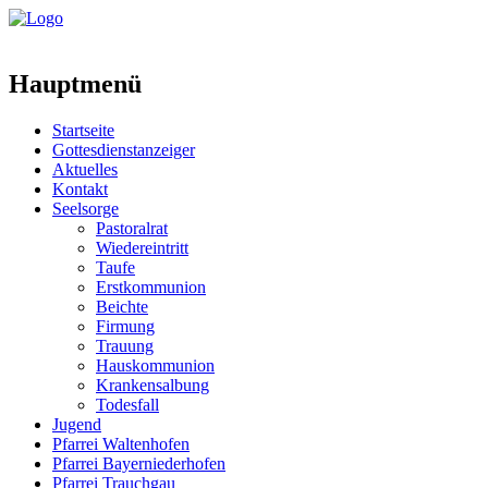
Hauptmenü
Startseite
Gottesdienstanzeiger
Aktuelles
Kontakt
Seelsorge
Pastoralrat
Wiedereintritt
Taufe
Erstkommunion
Beichte
Firmung
Trauung
Hauskommunion
Krankensalbung
Todesfall
Jugend
Pfarrei Waltenhofen
Pfarrei Bayerniederhofen
Pfarrei Trauchgau