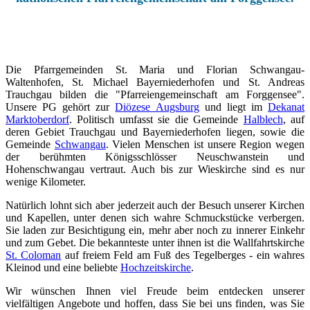
Die Pfarrgemeinden St. Maria und Florian Schwangau-
Waltenhofen, St. Michael Bayerniederhofen und St. Andreas
Trauchgau bilden die "Pfarreiengemeinschaft am Forggensee".
Unsere PG gehört zur
Diözese Augsburg
und liegt im
Dekanat
Marktoberdorf
. Politisch umfasst sie die Gemeinde
Halblech
, auf
deren Gebiet Trauchgau und Bayerniederhofen liegen, sowie die
Gemeinde
Schwangau
. Vielen Menschen ist unsere Region wegen
der berühmten Königsschlösser Neuschwanstein und
Hohenschwangau vertraut. Auch bis zur Wieskirche sind es nur
wenige Kilometer.
Natürlich lohnt sich aber jederzeit auch der Besuch unserer Kirchen
und Kapellen, unter denen sich wahre Schmuckstücke verbergen.
Sie laden zur Besichtigung ein, mehr aber noch zu innerer Einkehr
und zum Gebet. Die bekannteste unter ihnen ist die Wallfahrtskirche
St. Coloman
auf freiem Feld am Fuß des Tegelberges - ein wahres
Kleinod und eine beliebte
Hochzeitskirche
.
Wir wünschen Ihnen viel Freude beim entdecken unserer
vielfältigen Angebote und hoffen, dass Sie bei uns finden, was
Sie